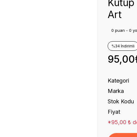
Kutup 
Art
0 puan - 0 y
%34 İndirimli
95,00
Kategori
Marka
Stok Kodu
Fiyat
*95,00 ₺ de