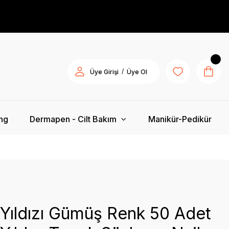
/
Üye Girişi
Üye Ol
ing
Dermapen - Cilt Bakım
Manikür-Pedikür
Yıldızı Gümüş Renk 50 Adet