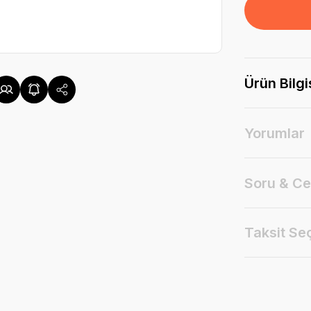
Ürün Bilgi
Yorumlar
Soru & C
Taksit Se