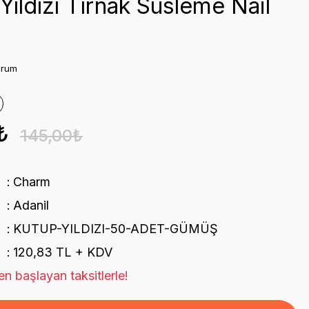
Yıldızı Tırnak Süsleme Nail
orum
₺
145,00₺
Charm
Adanil
KUTUP-YILDIZI-50-ADET-GÜMÜŞ
120,83 TL + KDV
n başlayan taksitlerle!