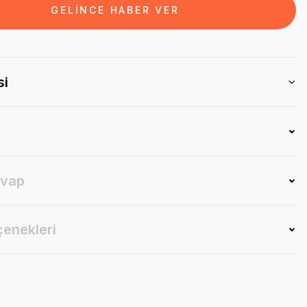
GELİNCE HABER VER
si
evap
çenekleri