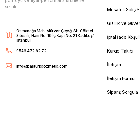
portföyü ve fiyat/performans ürünlerle
sizinle.
Mesafeli Satış 
Gizlilik ve Güven
Osmanağa Mah. Mürver Çiçeği Sk. Göksel
Sitesi İş Hanı No: 19 İç Kapı No: 21 Kadıköy/
İptal İade Koşull
İstanbul
Kargo Takibi
0546 472 82 72
İletişim
info@basturkkozmetik.com
İletişim Formu
Sipariş Sorgula