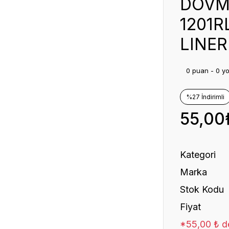
DÖVM
1201R
LINER
0 puan - 0 y
%27 İndirimli
55,00
Kategori
Marka
Stok Kodu
Fiyat
*55,00 ₺ de