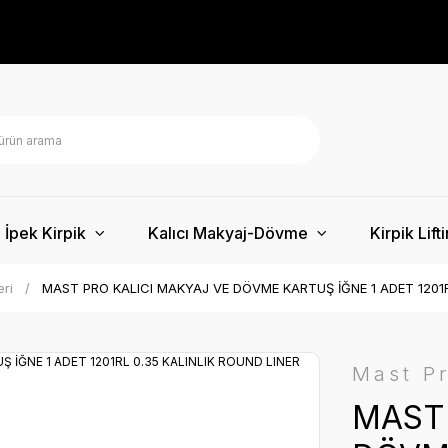
İpek Kirpik
Kalıcı Makyaj-Dövme
Kirpik Lift
eri
MAST PRO KALICI MAKYAJ VE DÖVME KARTUŞ İĞNE 1 ADET 1201R
Mast P
MAST 