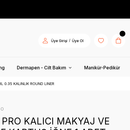
/
Üye Girişi
Üye Ol
ing
Dermapen - Cilt Bakım
Manikür-Pedikür
L 0.35 KALINLIK ROUND LINER
ro
PRO KALICI MAKYAJ VE