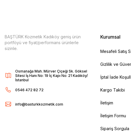
Kurumsal
BAŞTÜRK Kozmetik Kadıköy geniş ürün
portföyü ve fiyat/performans ürünlerle
sizinle.
Mesafeli Satış 
Gizlilik ve Güven
Osmanağa Mah. Mürver Çiçeği Sk. Göksel
Sitesi İş Hanı No: 19 İç Kapı No: 21 Kadıköy/
İptal İade Koşull
İstanbul
Kargo Takibi
0546 472 82 72
İletişim
info@basturkkozmetik.com
İletişim Formu
Sipariş Sorgula