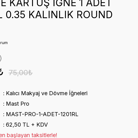
E KARTUŞ İĞNE 1 ADET
L 0.35 KALINLIK ROUND
orum
₺
75,00₺
Kalıcı Makyaj ve Dövme İğneleri
Mast Pro
MAST-PRO-1-ADET-1201RL
62,50 TL + KDV
n başlayan taksitlerle!