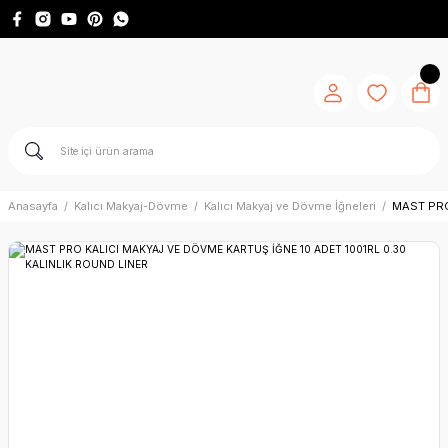
Anasayfa
Kalıcı Makyaj-Dövme
Kalıcı Makyaj ve Dövme İğneleri
MAST PRO