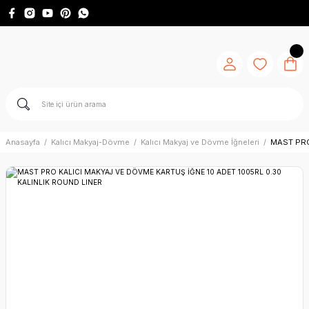
Anasayfa
Kalıcı Makyaj-Dövme
Kalıcı Makyaj ve Dövme İğneleri
MAST PRO