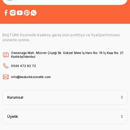
BAŞTÜRK Kozmetik Kadıköy geniş ürün portföyü ve fiyat/performans
ürünlerle sizinle.
Osmanağa Mah. Mürver Çiçeği Sk. Göksel Sitesi İş Hanı No: 19 İç Kapı No: 21
Kadıköy/İstanbul
0546 472 82 72
info@basturkkozmetik.com
Kurumsal
Üyelik