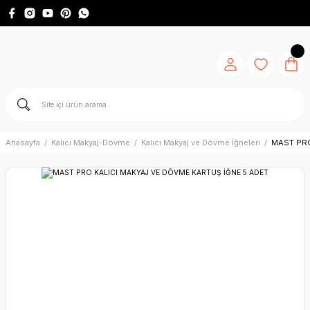
Anasayfa
Kalıcı Makyaj-Dövme
Kalıcı Makyaj ve Dövme İğneleri
MAST PRO