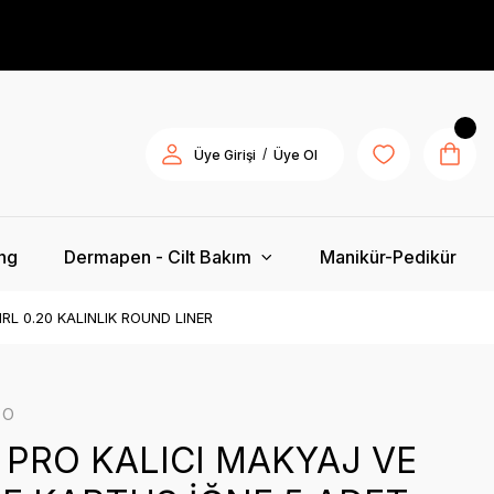
/
Üye Girişi
Üye Ol
ing
Dermapen - Cilt Bakım
Manikür-Pedikür
L 0.20 KALINLIK ROUND LINER
ro
PRO KALICI MAKYAJ VE