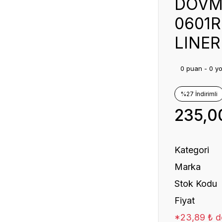
DÖVM
0601R
LINER
0 puan - 0 y
%27 İndirimli
235,0
Kategori
Marka
Stok Kodu
Fiyat
*23,89 ₺ de