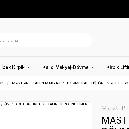
İpek Kirpik
Kalıcı Makyaj-Dövme
Kirpik Lift
eri
MAST PRO KALICI MAKYAJ VE DÖVME KARTUŞ İĞNE 5 ADET 0601R
Mast P
MAST 