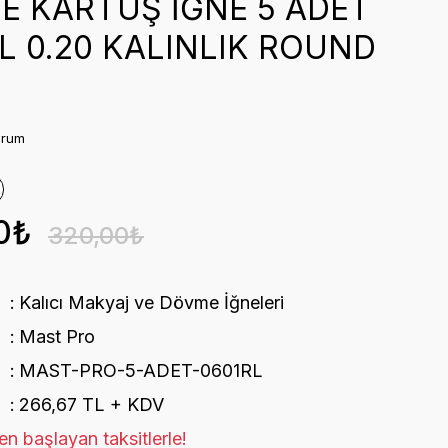
E KARTUŞ İĞNE 5 ADET
L 0.20 KALINLIK ROUND
orum
0₺
320,00₺
Kalıcı Makyaj ve Dövme İğneleri
Mast Pro
MAST-PRO-5-ADET-0601RL
266,67 TL + KDV
n başlayan taksitlerle!