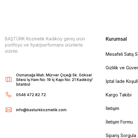
Kurumsal
BAŞTÜRK Kozmetik Kadıköy geniş ürün
portföyü ve fiyat/performans ürünlerle
sizinle.
Mesafeli Satış 
Gizlilik ve Güven
Osmanağa Mah. Mürver Çiçeği Sk. Göksel
Sitesi İş Hanı No: 19 İç Kapı No: 21 Kadıköy/
İptal İade Koşull
İstanbul
Kargo Takibi
0546 472 82 72
İletişim
info@basturkkozmetik.com
İletişim Formu
Sipariş Sorgula