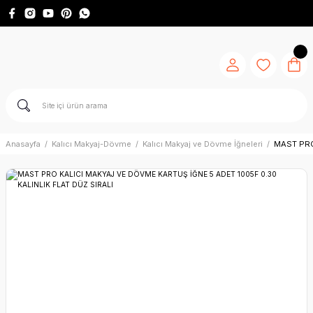
Anasayfa
Kalıcı Makyaj-Dövme
Kalıcı Makyaj ve Dövme İğneleri
MAST PRO