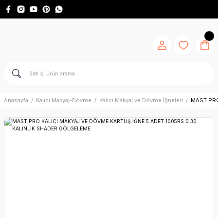
Anasayfa
Kalıcı Makyaj-Dövme
Kalıcı Makyaj ve Dövme İğneleri
MAST PRO