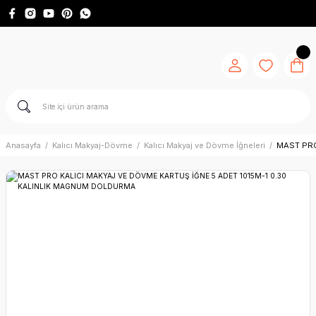
Anasayfa
Kalıcı Makyaj-Dövme
Kalıcı Makyaj ve Dövme İğneleri
MAST PRO