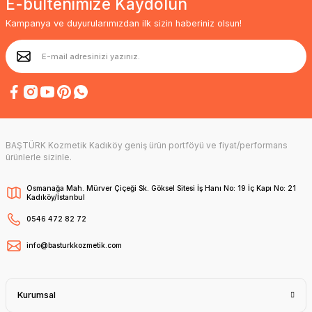
E-bültenimize Kaydolun
Kampanya ve duyurularımızdan ilk sizin haberiniz olsun!
BAŞTÜRK Kozmetik Kadıköy geniş ürün portföyü ve fiyat/performans
ürünlerle sizinle.
Osmanağa Mah. Mürver Çiçeği Sk. Göksel Sitesi İş Hanı No: 19 İç Kapı No: 21
Kadıköy/İstanbul
0546 472 82 72
info@basturkkozmetik.com
Kurumsal