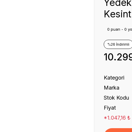
Yedek 
Kesint
0 puan - 0 y
%26 İndirimli
10.29
Kategori
Marka
Stok Kodu
Fiyat
*1.047,16 ₺ 