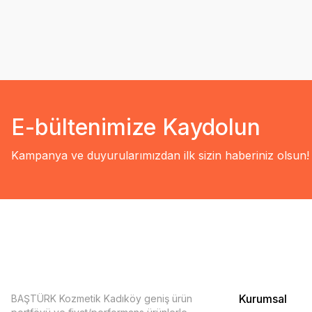
E-bültenimize Kaydolun
Kampanya ve duyurularımızdan ilk sizin haberiniz olsun!
Kurumsal
BAŞTÜRK Kozmetik Kadıköy geniş ürün