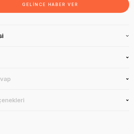
GELİNCE HABER VER
si
evap
çenekleri