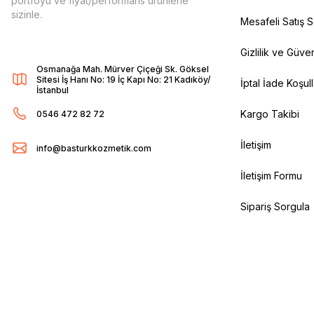
portföyü ve fiyat/performans ürünlerle
sizinle.
Mesafeli Satış 
Gizlilik ve Güven
Osmanağa Mah. Mürver Çiçeği Sk. Göksel
Sitesi İş Hanı No: 19 İç Kapı No: 21 Kadıköy/
İptal İade Koşull
İstanbul
Kargo Takibi
0546 472 82 72
İletişim
info@basturkkozmetik.com
İletişim Formu
Sipariş Sorgula