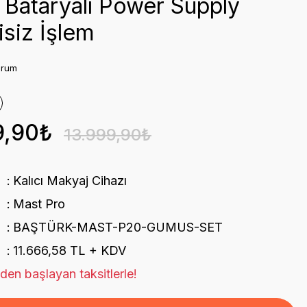
Bataryalı Power Supply
isiz İşlem
orum
9,90₺
13.999,90₺
Kalıcı Makyaj Cihazı
Mast Pro
BAŞTÜRK-MAST-P20-GUMUS-SET
11.666,58 TL + KDV
den başlayan taksitlerle!