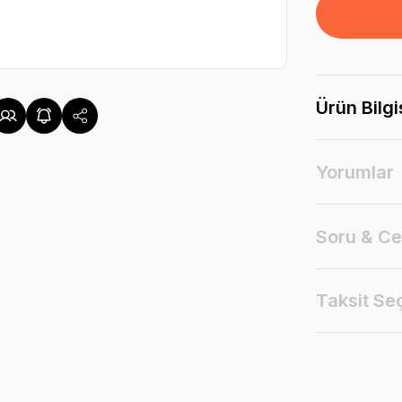
Ürün Bilgi
Yorumlar
Soru & C
Taksit Se