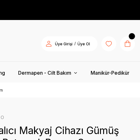
/
Üye Girişi
Üye Ol
ing
Dermapen - Cilt Bakım
Manikür-Pedikür
em
ro
lıcı Makyaj Cihazı Gümüş