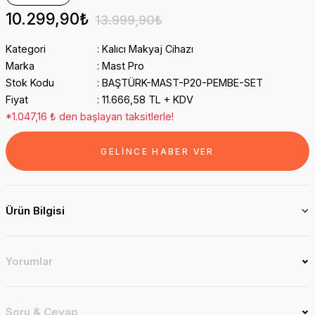
10.299,90₺
13.999,90₺
Kategori
Kalıcı Makyaj Cihazı
Marka
Mast Pro
Stok Kodu
BAŞTÜRK-MAST-P20-PEMBE-SET
Fiyat
11.666,58 TL + KDV
*1.047,16 ₺ den başlayan taksitlerle!
GELİNCE HABER VER
Ürün Bilgisi
Yorumlar
Soru & Cevap