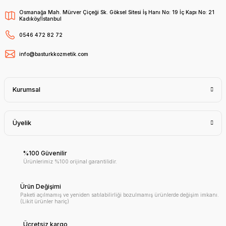
Osmanağa Mah. Mürver Çiçeği Sk. Göksel Sitesi İş Hanı No: 19 İç Kapı No: 21
Kadıköy/İstanbul
0546 472 82 72
info@basturkkozmetik.com
Kurumsal
Üyelik
%100 Güvenilir
Ürünlerimiz %100 orijinal garantilidir.
Ürün Değişimi
Paketi açılmamış ve yeniden satılabilirliği bozulmamış ürünlerde değişim imkanı.
(Likit ürünler hariç)
Ücretsiz kargo