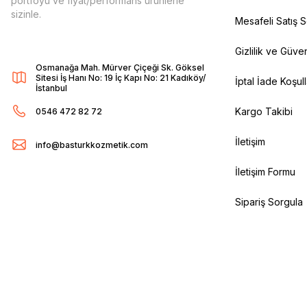
portföyü ve fiyat/performans ürünlerle
sizinle.
Mesafeli Satış 
Gizlilik ve Güven
Osmanağa Mah. Mürver Çiçeği Sk. Göksel
Sitesi İş Hanı No: 19 İç Kapı No: 21 Kadıköy/
İptal İade Koşull
İstanbul
Kargo Takibi
0546 472 82 72
İletişim
info@basturkkozmetik.com
İletişim Formu
Sipariş Sorgula