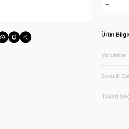
Ürün Bilgi
Yorumlar
Soru & C
Taksit Se