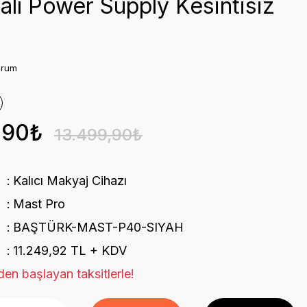
alı Power Supply Kesintisiz
orum
,90₺
13.499,90₺
Kalıcı Makyaj Cihazı
Mast Pro
BAŞTÜRK-MAST-P40-SIYAH
11.249,92 TL + KDV
en başlayan taksitlerle!