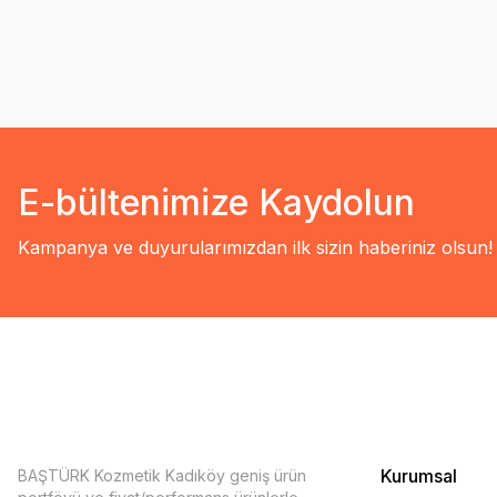
E-bültenimize Kaydolun
Kampanya ve duyurularımızdan ilk sizin haberiniz olsun!
Kurumsal
BAŞTÜRK Kozmetik Kadıköy geniş ürün