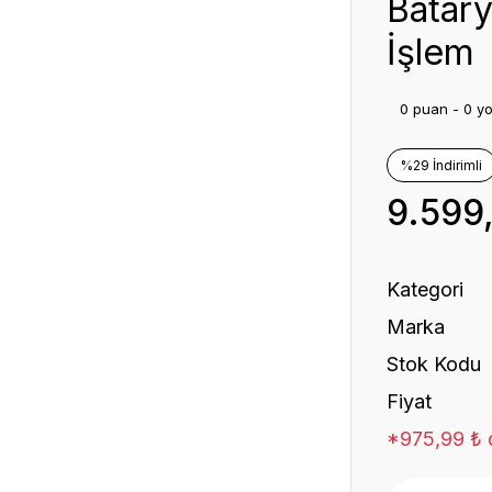
Batary
İşlem
0 puan - 0 y
%29 İndirimli
9.599
Kategori
Marka
Stok Kodu
Fiyat
*975,99 ₺ d