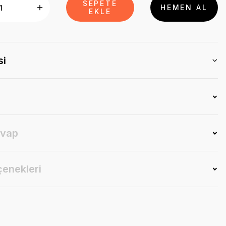
SEPETE
HEMEN AL
EKLE
si
evap
çenekleri