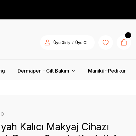
/
Üye Girişi
Üye Ol
ing
Dermapen - Cilt Bakım
Manikür-Pedikür
ro
yah Kalıcı Makyaj Cihazı