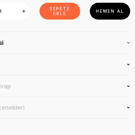
SEPETE
HEMEN AL
EKLE
si
evap
çenekleri