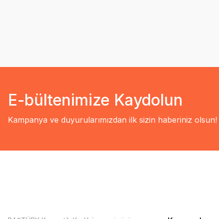
E-bültenimize Kaydolun
Kampanya ve duyurularımızdan ilk sizin haberiniz olsun!