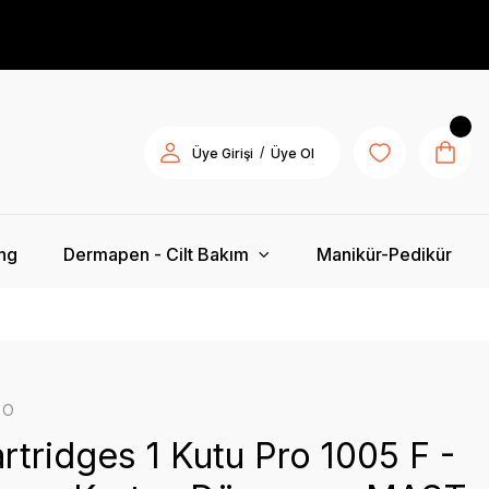
/
Üye Girişi
Üye Ol
ing
Dermapen - Cilt Bakım
Manikür-Pedikür
ro
rtridges 1 Kutu Pro 1005 F -