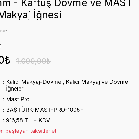
mm - Kartuş Dövme ve MAST
 Makyaj İğnesi
orum
0₺
1.099,90₺
Kalıcı Makyaj-Dövme
,
Kalıcı Makyaj ve Dövme
İğneleri
Mast Pro
BAŞTÜRK-MAST-PRO-1005F
916,58 TL + KDV
n başlayan taksitlerle!