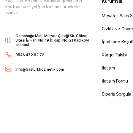
Kurumsal
BAŞTÜRK Kozmetik Kadıköy geniş ürün
portföyü ve fiyat/performans ürünlerle
sizinle.
Mesafeli Satış 
Gizlilik ve Güven
Osmanağa Mah. Mürver Çiçeği Sk. Göksel
Sitesi İş Hanı No: 19 İç Kapı No: 21 Kadıköy/
İptal İade Koşull
İstanbul
Kargo Takibi
0546 472 82 72
İletişim
info@basturkkozmetik.com
İletişim Formu
Sipariş Sorgula