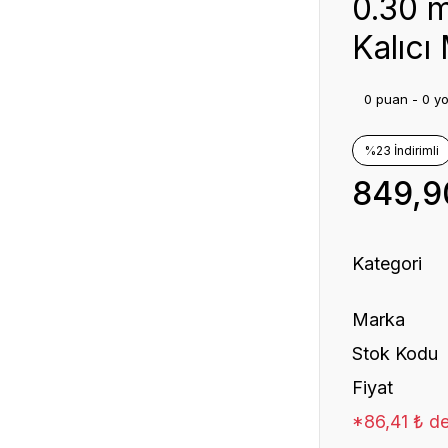
0.30 
Kalıcı
0 puan - 0 y
%23 İndirimli
849,9
Kategori
Marka
Stok Kodu
Fiyat
*86,41 ₺ de