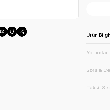
Ürün Bilgi
Yorumlar
Soru & C
Taksit Se