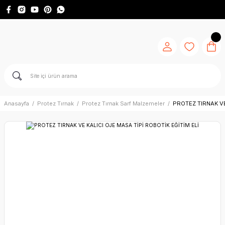
Anasayfa
Protez Tırnak
Protez Tırnak Sarf Malzemeler
PROTEZ TIRNAK VE