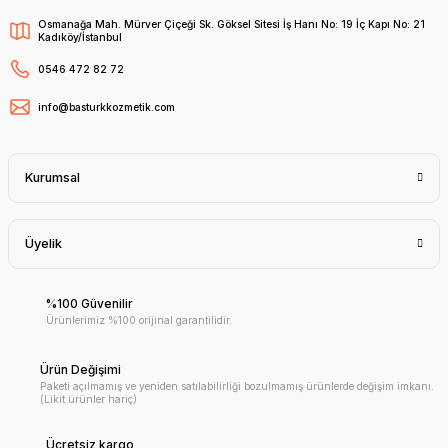
Osmanağa Mah. Mürver Çiçeği Sk. Göksel Sitesi İş Hanı No: 19 İç Kapı No: 21
Kadıköy/İstanbul
0546 472 82 72
info@basturkkozmetik.com
Kurumsal
Üyelik
%100 Güvenilir
Ürünlerimiz %100 orijinal garantilidir.
Ürün Değişimi
Paketi açılmamış ve yeniden satılabilirliği bozulmamış ürünlerde değişim imkanı.
(Likit ürünler hariç)
Ücretsiz kargo