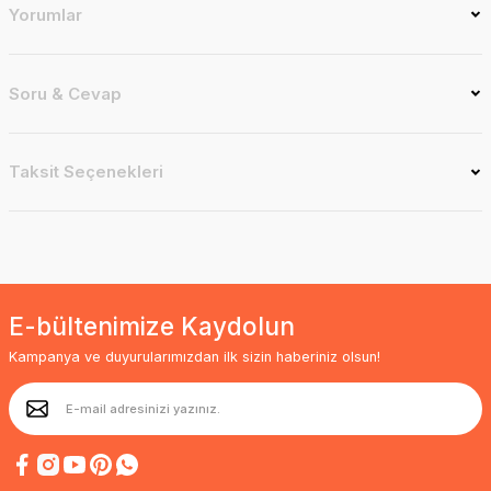
Yorumlar
Soru & Cevap
Taksit Seçenekleri
E-bültenimize Kaydolun
Kampanya ve duyurularımızdan ilk sizin haberiniz olsun!