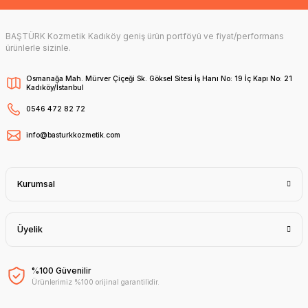
BAŞTÜRK Kozmetik Kadıköy geniş ürün portföyü ve fiyat/performans
ürünlerle sizinle.
Osmanağa Mah. Mürver Çiçeği Sk. Göksel Sitesi İş Hanı No: 19 İç Kapı No: 21
Kadıköy/İstanbul
0546 472 82 72
info@basturkkozmetik.com
Kurumsal
Üyelik
%100 Güvenilir
Ürünlerimiz %100 orijinal garantilidir.