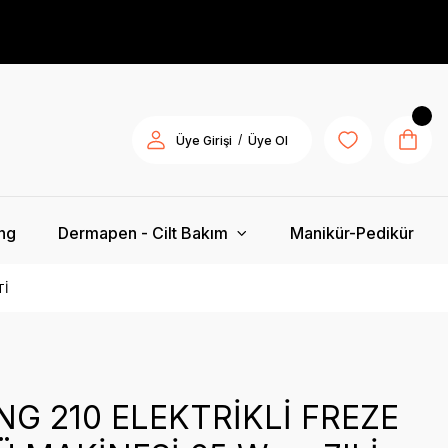
/
Üye Girişi
Üye Ol
ing
Dermapen - Cilt Bakım
Manikür-Pedikür
Tİ
G 210 ELEKTRİKLİ FREZE