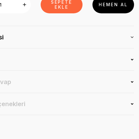
SEPETE
HEMEN AL
EKLE
si
evap
çenekleri