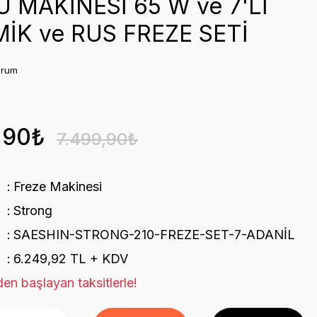
 MAKİNESİ 65 W ve 7'Lİ
İK ve RUS FREZE SETİ
orum
,90₺
7.499,90₺
Freze Makinesi
Strong
SAESHIN-STRONG-210-FREZE-SET-7-ADANİL
6.249,92 TL + KDV
en başlayan taksitlerle!