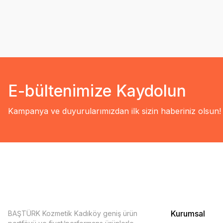
E-bültenimize Kaydolun
Kampanya ve duyurularımızdan ilk sizin haberiniz olsun!
Kurumsal
BAŞTÜRK Kozmetik Kadıköy geniş ürün