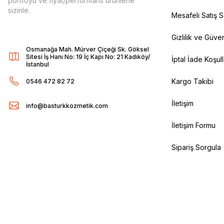
portföyü ve fiyat/performans ürünlerle
sizinle.
Mesafeli Satış 
Gizlilik ve Güven
Osmanağa Mah. Mürver Çiçeği Sk. Göksel
Sitesi İş Hanı No: 19 İç Kapı No: 21 Kadıköy/
İptal İade Koşull
İstanbul
Kargo Takibi
0546 472 82 72
İletişim
info@basturkkozmetik.com
İletişim Formu
Sipariş Sorgula