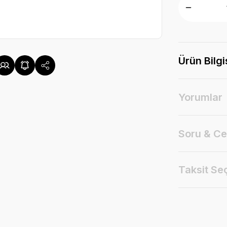
Ürün Bilgi
Yorumlar
Soru & C
Taksit Se