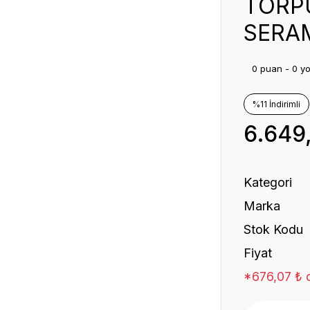
TÖRPÜ
SERAM
0 puan - 0 y
%11 İndirimli
6.649
Kategori
Marka
Stok Kodu
Fiyat
*676,07 ₺ d