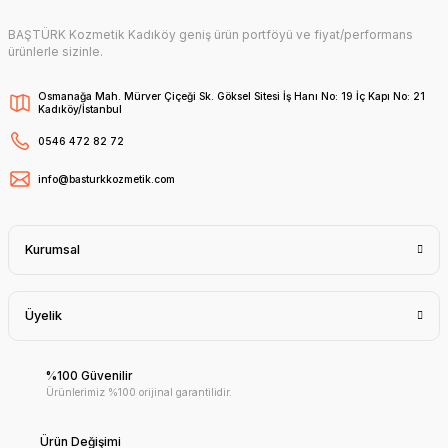
BAŞTÜRK Kozmetik Kadıköy geniş ürün portföyü ve fiyat/performans
ürünlerle sizinle.
Osmanağa Mah. Mürver Çiçeği Sk. Göksel Sitesi İş Hanı No: 19 İç Kapı No: 21
Kadıköy/İstanbul
0546 472 82 72
info@basturkkozmetik.com
Kurumsal
Üyelik
%100 Güvenilir
Ürünlerimiz %100 orijinal garantilidir.
Ürün Değişimi