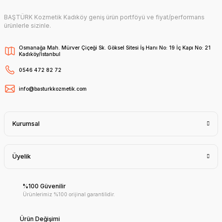
BAŞTÜRK Kozmetik Kadıköy geniş ürün portföyü ve fiyat/performans
ürünlerle sizinle.
Osmanağa Mah. Mürver Çiçeği Sk. Göksel Sitesi İş Hanı No: 19 İç Kapı No: 21
Kadıköy/İstanbul
0546 472 82 72
info@basturkkozmetik.com
Kurumsal
Üyelik
%100 Güvenilir
Ürünlerimiz %100 orijinal garantilidir.
Ürün Değişimi