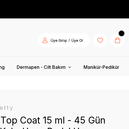
/
Üye Girişi
Üye Ol
ing
Dermapen - Cilt Bakım
Manikür-Pedikür
etty
Top Coat 15 ml - 45 Gün