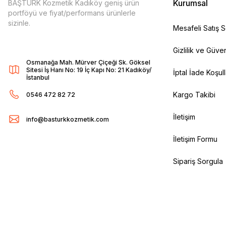
Kurumsal
BAŞTÜRK Kozmetik Kadıköy geniş ürün
portföyü ve fiyat/performans ürünlerle
sizinle.
Mesafeli Satış 
Gizlilik ve Güven
Osmanağa Mah. Mürver Çiçeği Sk. Göksel
Sitesi İş Hanı No: 19 İç Kapı No: 21 Kadıköy/
İptal İade Koşull
İstanbul
Kargo Takibi
0546 472 82 72
İletişim
info@basturkkozmetik.com
İletişim Formu
Sipariş Sorgula