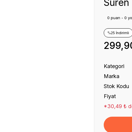
Süren K
0 puan - 0 y
%25 İndirimli
299,9
Kategori
Marka
Stok Kodu
Fiyat
*30,49 ₺ de