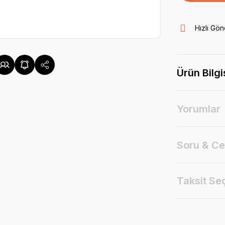
Hızlı Gön
Ürün Bilgi
Yorumlar
Soru & C
Taksit Se