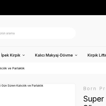
İpek Kirpik
Kalıcı Makyaj-Dövme
Kirpik Lift
ılık ve Parlaklık
Born Pr
Super 