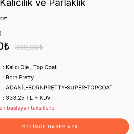
alıcılık ve Parlaklık
orum
0₺
399,90₺
Kalıcı Oje
,
Top Coat
Born Pretty
ADANİL-BORNPRETTY-SUPER-TOPCOAT
333,25 TL + KDV
n başlayan taksitlerle!
GELİNCE HABER VER