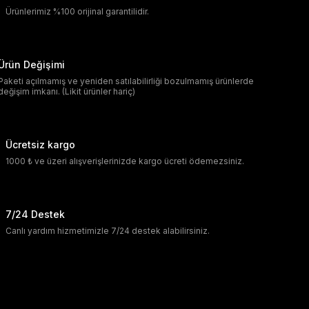
Ürünlerimiz %100 orijinal garantilidir.
Ürün Değişimi
Paketi açılmamış ve yeniden satılabilirliği bozulmamış ürünlerde
değişim imkanı. (Likit ürünler hariç)
Ücretsiz kargo
1000 ₺ ve üzeri alışverişlerinizde kargo ücreti ödemezsiniz.
7/24 Destek
Canlı yardım hizmetimizle 7/24 destek alabilirsiniz.