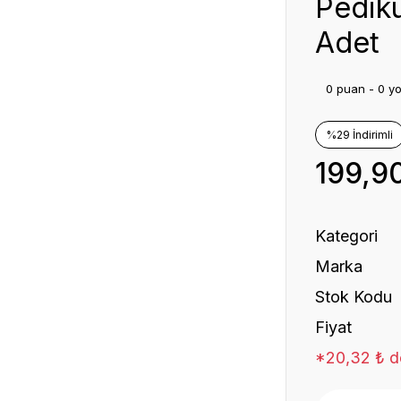
Pedik
Adet
0 puan - 0 y
%29 İndirimli
199,9
Kategori
Marka
Stok Kodu
Fiyat
*20,32 ₺ de