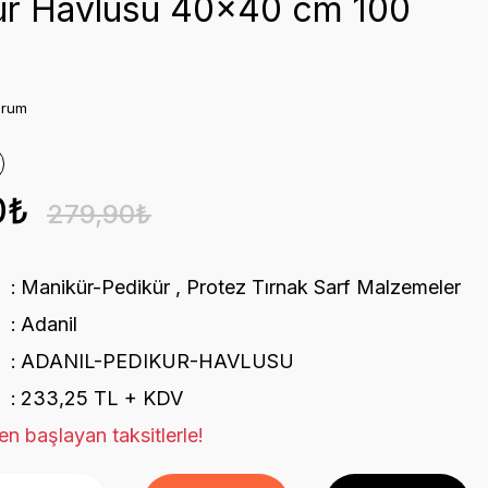
ür Havlusu 40x40 cm 100
orum
0₺
279,90₺
Manikür-Pedikür
,
Protez Tırnak Sarf Malzemeler
Adanil
ADANIL-PEDIKUR-HAVLUSU
233,25 TL + KDV
n başlayan taksitlerle!