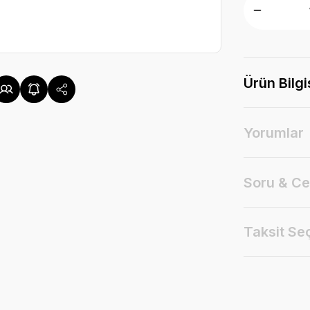
Ürün Bilgi
Yorumlar
Soru & C
Taksit Se