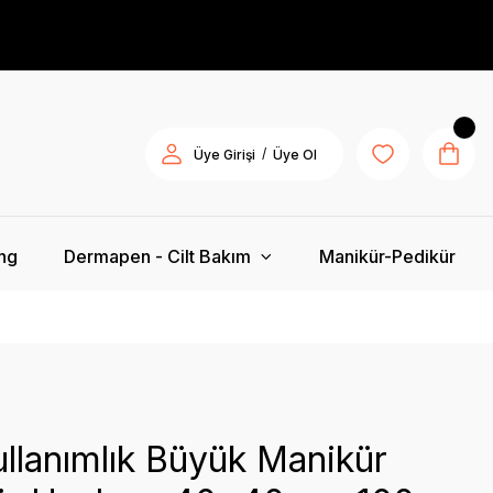
/
Üye Girişi
Üye Ol
ing
Dermapen - Cilt Bakım
Manikür-Pedikür
llanımlık Büyük Manikür