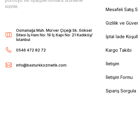
portföyü ve fiyat/performans ürünlerle
sizinle.
Mesafeli Satış 
Gizlilik ve Güven
Osmanağa Mah. Mürver Çiçeği Sk. Göksel
Sitesi İş Hanı No: 19 İç Kapı No: 21 Kadıköy/
İptal İade Koşull
İstanbul
Kargo Takibi
0546 472 82 72
İletişim
info@basturkkozmetik.com
İletişim Formu
Sipariş Sorgula