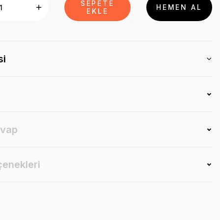
SEPETE
HEMEN AL
EKLE
si
evap
çenekleri