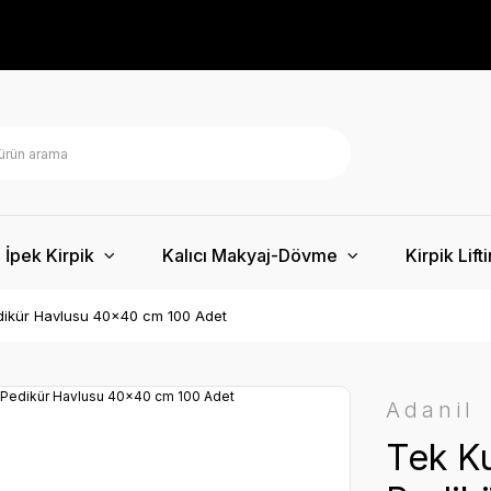
İpek Kirpik
Kalıcı Makyaj-Dövme
Kirpik Lift
edikür Havlusu 40x40 cm 100 Adet
Adanil
Tek Ku