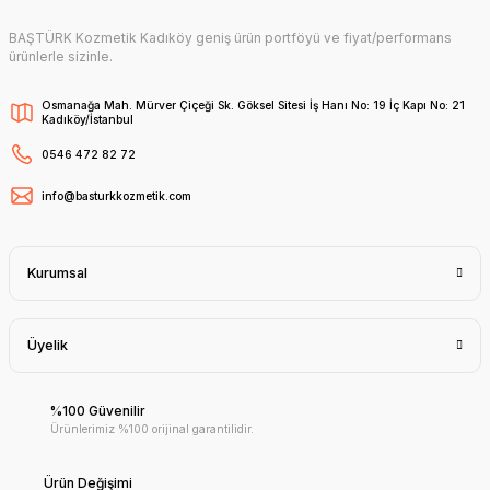
BAŞTÜRK Kozmetik Kadıköy geniş ürün portföyü ve fiyat/performans
ürünlerle sizinle.
Osmanağa Mah. Mürver Çiçeği Sk. Göksel Sitesi İş Hanı No: 19 İç Kapı No: 21
Kadıköy/İstanbul
0546 472 82 72
info@basturkkozmetik.com
Kurumsal
Üyelik
%100 Güvenilir
Ürünlerimiz %100 orijinal garantilidir.
Ürün Değişimi