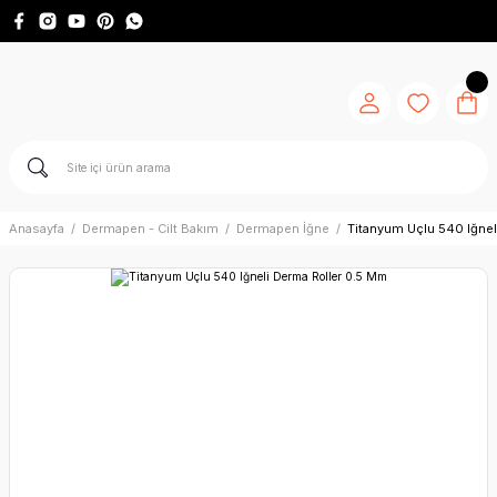
Anasayfa
Dermapen - Cilt Bakım
Dermapen İğne
Titanyum Uçlu 540 Iğnel