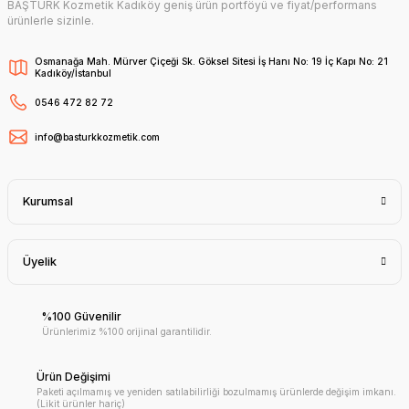
BAŞTÜRK Kozmetik Kadıköy geniş ürün portföyü ve fiyat/performans
ürünlerle sizinle.
Osmanağa Mah. Mürver Çiçeği Sk. Göksel Sitesi İş Hanı No: 19 İç Kapı No: 21
Kadıköy/İstanbul
0546 472 82 72
info@basturkkozmetik.com
Kurumsal
Üyelik
%100 Güvenilir
Ürünlerimiz %100 orijinal garantilidir.
Ürün Değişimi
Paketi açılmamış ve yeniden satılabilirliği bozulmamış ürünlerde değişim imkanı.
(Likit ürünler hariç)