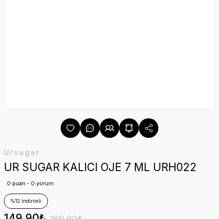
Ursugar
UR SUGAR KALICI OJE 7 ML URH022
0 puan - 0 yorum
%12 İndirimli
149,90₺
169,90₺