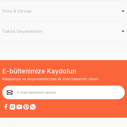
Soru & Cevap
Taksit Seçenekleri
E-bültenimize Kaydolun
Kampanya ve duyurularımızdan ilk sizin haberiniz olsun!